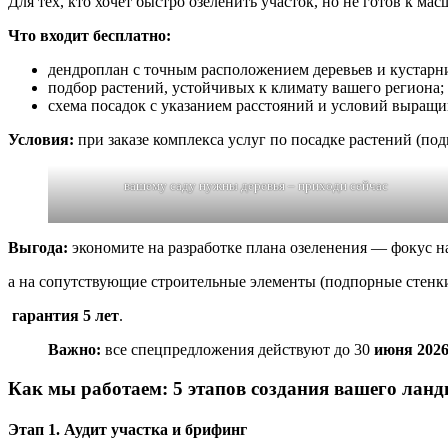
Для тех, кто хочет быстро озеленить участок, но не готов к ма
Что входит бесплатно:
дендроплан с точным расположением деревьев и кустарн
подбор растений, устойчивых к климату вашего региона;
схема посадок с указанием расстояний и условий выращи
Условия:
при заказе комплекса услуг по посадке растений (под
вашему саду нужны деревья – приходи сейчас
Выгода:
экономите на разработке плана озеленения — фокус на
а на сопутствующие строительные элементы (подпорные стенк
гарантия 5 лет
.
Важно:
все спецпредложения действуют до 30
июня 202
Как мы работаем: 5 этапов создания вашего лан
Этап 1. Аудит участка и брифинг