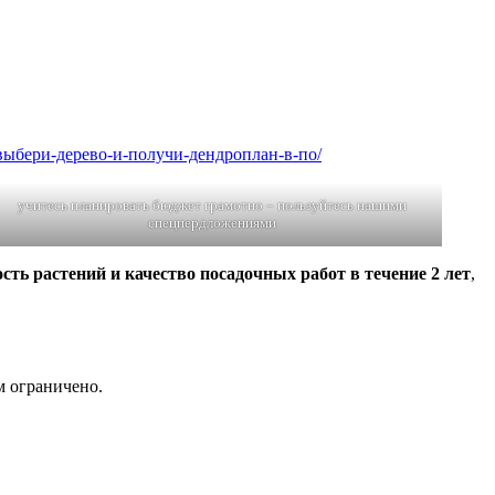
m/выбери-дерево-и-получи-дендроплан-в-по/
учитесь планировать бюджет грамотно – пользуйтесь нашими
спецпердложениями
ь растений и качество посадочных работ в течение 2 лет
,
м ограничено.