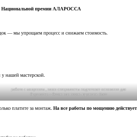
ы Национальной премии АЛАРОССА
адок — мы упрощаем процесс и снижаем стоимость.
 у нашей мастерской.
работа с мощением , наши специалисты подготовят основание для
брусчатки – бетон или песок. гарантия -5лет
лько платите за монтаж.
На все работы по мощению действует 