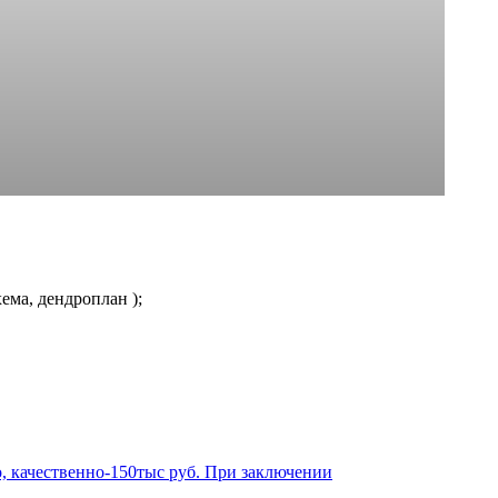
ема, дендроплан );
 качественно-150тыс руб. При заключении