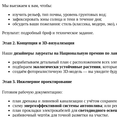
Мы выезжаем к вам, чтобы:
изучить рельеф, тип почвы, уровень грунтовых вод;
зафиксировать зоны солнца и тени в течение дня;
обсудить ваши пожелания: стиль (классика, модерн, эко)
Результат: подробный бриф и техническое задание.
Этап 2. Концепция и 3D‑визуализация
Наши
дизайнеры лауреаты на Национальную премию по ла
разрабатываем детальный план с расположением всех эле
подбираем
экологически устойчивые растения
, которы
создаём фотореалистичную 3D‑модель — вы увидите будущ
Этап 3. Инженерное проектирование
Готовим рабочую документацию:
план дренажа и ливневой канализации с учётом сохранени
схему
энергоэффективной системы автополива
; или р
план прокладки электрокабелей для
светодиодного осве
разбивочный чертёж для точной разметки на участке.