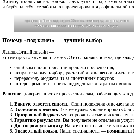
Хотите, чтобы участок радовал глаз круглый год, а уход за н
и берёт на себя все заботы: от проектирования до финальной п
процесс работы над садом 30соток зеленоград . сад под ключ
обратите внимание на второе фото тот же ракурс
Почему «под ключ» — лучший выбор
Ландшафтный дизайн —
это не просто клумбы и газоны. Это сложная система, где кажд
ошибкам в планировании дренажа и освещения;
неправильному подбору растений для вашего климата и 
перерасходу бюджета из‑за спонтанных покупок;
потере времени на поиск подрядчиков для разных видов р
Решение:
доверить проект профессионалам, работающим «под 
Единую ответственность.
Один подрядчик отвечает за ве
Экономию времени.
Вам не нужно координировать брига
Прозрачный бюджет.
Фиксированная смета исключает «с
Гарантию результата.
Вы получаете не отдельные услуг
Долгосрочную защиту.
На все строительные и монтажны
Экспертный подход.
Наши специалисты —
номинанты 