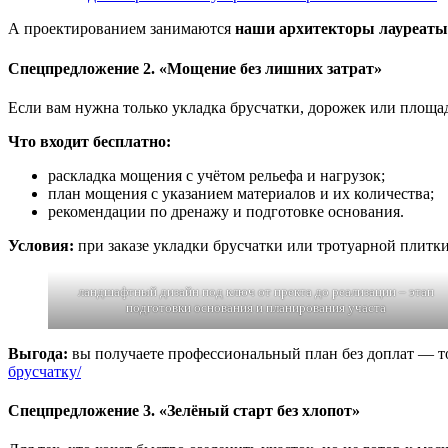
А проектированием занимаются
наши архитекторы лауреат
Спецпредложение 2. «Мощение без лишних затрат»
Если вам нужна только укладка брусчатки, дорожек или площ
Что входит бесплатно:
раскладка мощения с учётом рельефа и нагрузок;
план мощения с указанием материалов и их количества;
рекомендации по дренажу и подготовке основания.
Условия:
при заказе укладки брусчатки или тротуарной плитки
ландшафтный дизайн под ключ от пректа до реализации – этап
подготовки основания и планирования участа
Выгода:
вы получаете профессиональный план без доплат — то
брусчатку/
Спецпредложение 3. «Зелёный старт без хлопот»