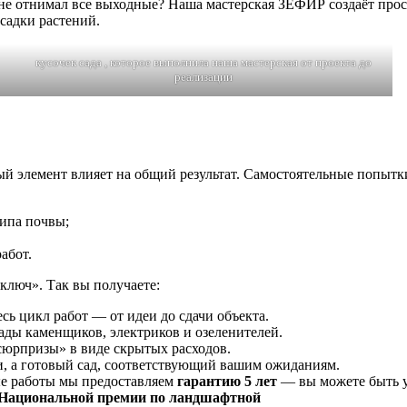
им не отнимал все выходные? Наша мастерская ЗЕФИР создаёт пр
осадки растений.
кусочек сада , которое выполнила наша мастерская от проекта до
реализации
ый элемент влияет на общий результат. Самостоятельные попытки
типа почвы;
абот.
ключ». Так вы получаете:
сь цикл работ — от идеи до сдачи объекта.
ды каменщиков, электриков и озеленителей.
юрпризы» в виде скрытых расходов.
и, а готовый сад, соответствующий вашим ожиданиям.
е работы мы предоставляем
гарантию 5 лет
— вы можете быть ув
Национальной премии по ландшафтной