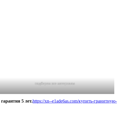
подберем все материалы
гарантия 5 лет.
https://xn--e1ade6as.com/купить-гранитную-