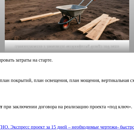
проектирование и реализация ландшафтный дизайн под ключ
ровать затраты на старте.
план покрытий, план освещения, план мощения, вертикальная сх
от
при заключении договора на реализацию проекта «под ключ».
. Экспресс проект за 15 дней – необходимые чертежи- быстро,