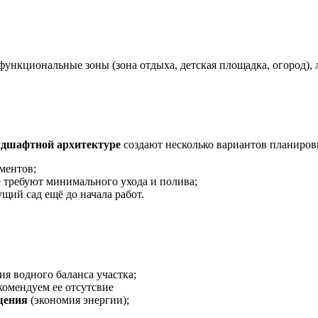
, функциональные зоны (зона отдыха, детская площадка, огород),
ндшафтной архитектуре
создают несколько вариантов планировк
ментов;
е требуют минимального ухода и полива;
ий сад ещё до начала работ.
я водного баланса участка;
екомендуем ее отсутсвие
щения
(экономия энергии);