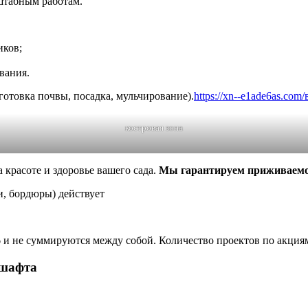
сштабным работам.
иков;
вания.
готовка почвы, посадка, мульчирование).
https://xn--e1ade6as.co
костровая зона
 красоте и здоровье вашего сада.
Мы гарантируем приживаемост
и, бордюры) действует
6
и не суммируются между собой. Количество проектов по акция
дшафта