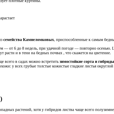
азует плотные куртины.
нарастает
из
семейства Камнеломковых
, приспособленные к самым бедн
нем — от 6 до 8 недель, при удачной погоде — повторно осенью.
 расти и в тени на бедных почвах , что скажется на цветение.
ще всего в садах можно встретить
зимостойкие сорта и гибриды 
хожи: у всех грубые толстые кожистые гладкие листья округлой
)
адных растений, хотя у гибридов листва чаще всего полузимне