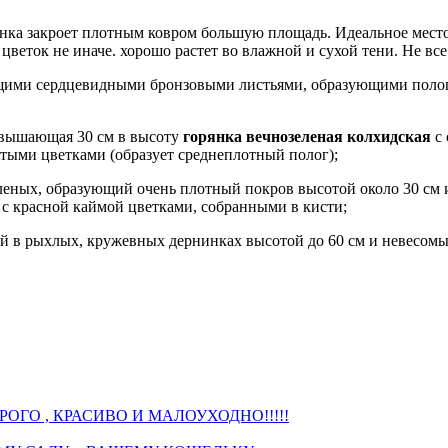
орянка закроет плотным ковром большую площадь. Идеальное мес
цветок не иначе. хорошо растет во влажной и сухой тени. Не вс
ими сердцевидными бронзовыми листьями, образующими полог 
ревышающая 30 см в высоту
горянка вечнозеленая колхидская
с 
тыми цветками (образует среднеплотный полог);
еленых, образующий очень плотный покров высотой около 30 см 
 красной каймой цветками, собранными в кисти;
й в рыхлых, кружевных дернинках высотой до 60 см и невесом
ые
и.
ки
ОГО , КРАСИВО И МАЛОУХОДНО!!!!!