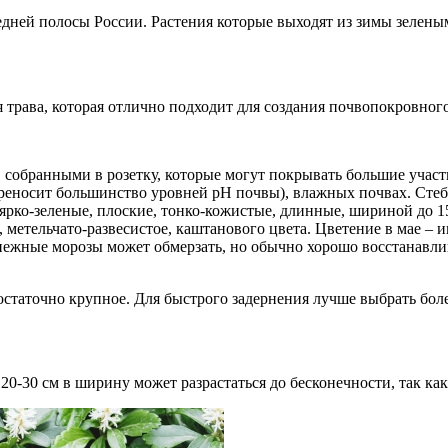
дней полосы России. Растения которые выходят из зимы зелены
 трава, которая отлично подходит для создания почвопокровног
 собранными в розетку, которые могут покрывать большие участ
реносит большинство уровней рН почвы), влажных почвах. Стебл
рко-зеленые, плоские, тонко-кожистые, длинные, шириной до 15
 метельчато-развесистое, каштанового цвета. Цветение в мае – 
снежные морозы может обмерзать, но обычно хорошо восстанавли
 достаточно крупное. Для быстрого задернения лучше выбрать бол
30 см в ширину может разрастаться до бесконечности, так как