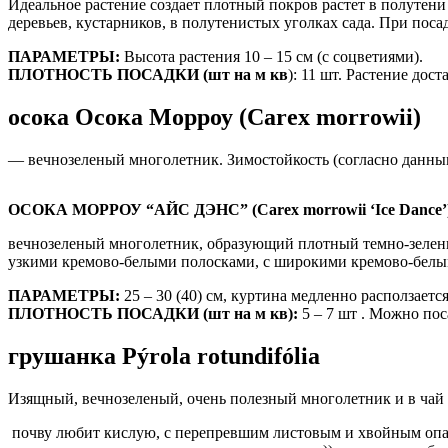
Идеальное растение создает плотный покров растет в полутени
деревьев, кустарников, в полутенистых уголках сада. При пос
ПАРАМЕТРЫ:
Высота растения 10 – 15 см (с соцветиями).
ПЛОТНОСТЬ ПОСАДКИ (шт на м кв
): 11 шт. Растение дос
осока
Осока Морроу (Carex morrowii)
— вечнозеленый многолетник. Зимостойкость (согласно данн
ОСОКА МОРРОУ “АЙС ДЭНС” (Carex morrowii ‘Ice Dance’
вечнозеленый многолетник, образующий плотный темно-зеленый
узкими кремово-белыми полосками, с широкими кремово-белы
ПАРАМЕТРЫ:
25 – 30 (40) см, куртина медленно расползается
ПЛОТНОСТЬ ПОСАДКИ (шт на м кв):
5 – 7 шт . Можно пос
грушанка Pýrola rotundifólia
Изящный, вечнозеленый, очень полезный многолетник и в чай 
почву любит кислую, с перепревшим листовым и хвойным опадо