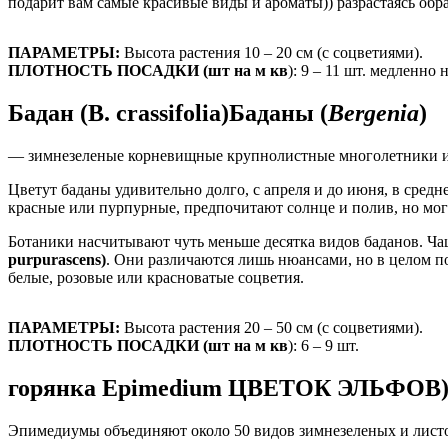
подарит вам самые красивые виды и ароматы)) разрастаясь обр
ПАРАМЕТРЫ:
Высота растения 10 – 20 см (с соцветиями).
ПЛОТНОСТЬ ПОСАДКИ (шт на м кв
): 9 – 11 шт. медленно 
Бадан (B. crassifolia)Баданы (
Bergenia
)
— зимнезеленые корневищные крупнолистные многолетники 
Цветут баданы удивительно долго, с апреля и до июня, в сред
красные или пурпурные, предпочитают солнце и полив, но могут
Ботаники насчитывают чуть меньше десятка видов баданов. Ча
purpurascens)
. Они различаются лишь нюансами, но в целом по
белые, розовые или красноватые соцветия.
ПАРАМЕТРЫ:
Высота растения 20 – 50 см (с соцветиями).
ПЛОТНОСТЬ ПОСАДКИ (шт на м кв
): 6 – 9 шт.
горянка Epimedium ЦВЕТОК ЭЛЬФОВ)
Эпимедиумы объединяют около 50 видов зимнезеленых и листоп