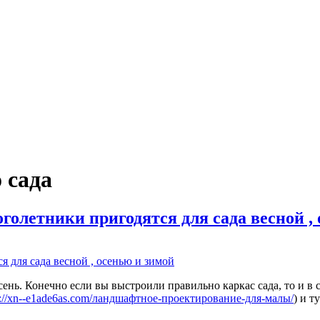
 сада
олетники пригодятся для сада весной ,
сень. Конечно если вы выстроили правильно каркас сада, то и в
s://xn--e1ade6as.com/ландшафтное-проектирование-для-малы/
) и ту