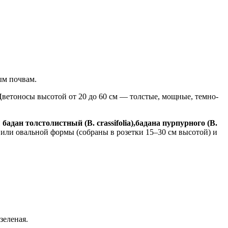
ым почвам.
 Цветоносы высотой от 20 до 60 см — толстые, мощные, темно-
бадан толстолистный (B. crassifolia),
бадана пурпурного (B.
 или овальной формы (собраны в розетки 15–30 см высотой) и
зеленая.