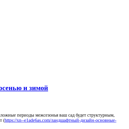
 осенью и зимой
 сложные периоды межсезонья ваш сад будет структурным,
т (
https://xn--e1ade6as.com/ландшафтный-дизайн-основные-