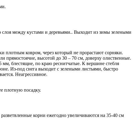
ми.
о слоя между кустами и деревьями.. Выходит из зимы зелеными
ки плотным ковром, через который не прорастают сорняки.
и прямостоячие, высотой до 30 – 70 см, доверху олиственные.
 мм, блестящие, по краю реснитчатые. К вершине стебля
июне. Из-под снега выходит с зелеными листьями, быстро
вается. Неагрессивное.
ее плотную посадку.
 разветвленные корни ежегодно увеличиваются на 35-40 см