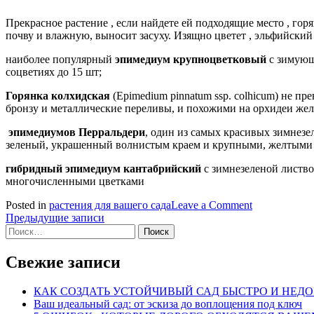
Прекрасное растение , если найдете ей подходящие место , г
почву и влажную, выносит засуху. Изящно цветет , эльфийский 
наиболее популярный
эпимедиум крупноцветковый
с зимующ
соцветиях до 15 шт;
Горянка колхидская
(Epimedium pinnatum ssp. colhicum) не п
бронзу и металлические переливы, и похожими на орхидеи жел
эпимедиумов Перральдери
, один из самых красивых зимнез
зеленый, украшенный волнистым краем и крупными, желтыми с
гибридный
эпимедиум кантабрийский
с зимнезеленой листво
многочисленными цветками
on
Posted in
растения для вашего сада
Leave a Comment
Навигация
Вечнозелен
Предыдущие записи
Найти:
многолетник
по
Какие
записям
многолетни
Свежие записи
пригодятся
для
КАК СОЗДАТЬ УСТОЙЧИВЫЙ САД БЫСТРО И НЕДОР
сада
Ваш идеальный сад: от эскиза до воплощения под ключ
весной