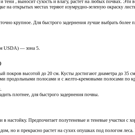
 и тени , выносит сухость и влагу, растет на любых почвах. Эт
адке на открытых местах теряют изумрудно-зеленую окраску лист
таточно крупное. Для быстрого задернения лучше выбрать более 
ым USDA) — зона 5.
)
 покров высотой до 20 см. Кусты достигают диаметра до 35 см
ми продольными полосами и с желто-кремовыми полосами по кр
.
адить плотнее, для быстрого задернения почвы.
и в настойку. Предпочитает полутеневые и теневые участки с х
м, но и прекрасно растет на сухих опушках под пологом леса. 