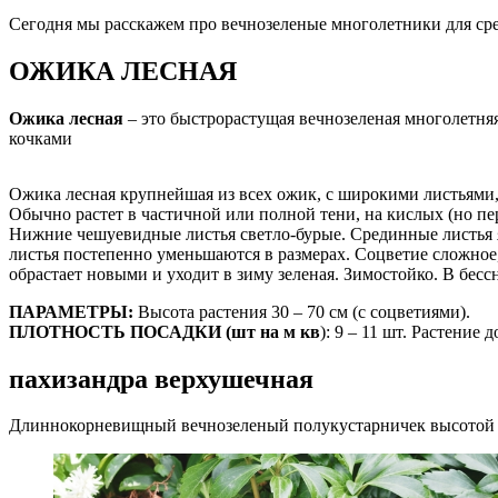
Сегодня мы расскажем про вечнозеленые многолетники для сре
ОЖИКА ЛЕСНАЯ
Ожика лесная
– это быстрорастущая вечнозеленая многолетняя
кочками
Ожика лесная крупнейшая из всех ожик, с широкими листьями,
Обычно растет в частичной или полной тени, на кислых (но пе
Нижние чешуевидные листья светло-бурые. Срединные листья я
листья постепенно уменьшаются в размерах. Соцветие сложное,
обрастает новыми и уходит в зиму зеленая. Зимостойко. В бес
ПАРАМЕТРЫ:
Высота растения 30 – 70 см (с соцветиями).
ПЛОТНОСТЬ ПОСАДКИ (
шт
на м кв
): 9 – 11 шт. Растение
пахизандра верхушечная
Длиннокорневищный вечнозеленый полукустарничек высотой 20-