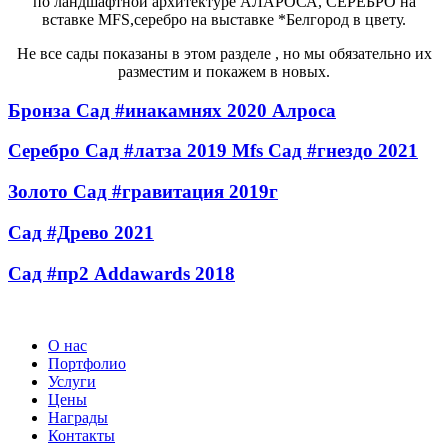
по ландшафтной архитектуре АЛАРОСА, СЕРЕБРО на
вставке MFS,серебро на выставке *Белгород в цвету.
Не все сады показаны в этом разделе , но мы обязательно их
разместим и покажем в новых.
Бронза Сад #инакамнях 2020 Алроса
Серебро Сад #латза 2019 Mfs Сад #гнездо 2021
Золото Сад #гравитация 2019г
Сад #Древо 2021
Сад #пр2 Addawards 2018
О нас
Портфолио
Услуги
Цены
Награды
Контакты